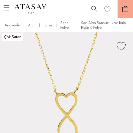
Sade
Sarı Altın Sonsuzluk ve Kalp
Anasayfa
|
Altın
|
Kolye
|
|
Kolye
Figürlü Kolye
Çok Satan
Teslimat