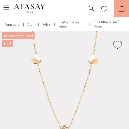
Kişileştirilmiş
Sarı Altın S Harf
Anasayfa
|
Altın
|
Kolye
|
|
Kolye
Kolye
Atasay.com'a Özel
Harf
Teslimat