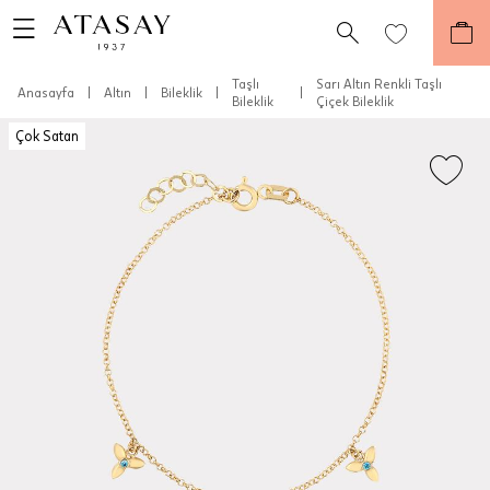
Taşlı
Sarı Altın Renkli Taşlı
Anasayfa
|
Altın
|
Bileklik
|
|
Bileklik
Çiçek Bileklik
Çok Satan
Teslimat