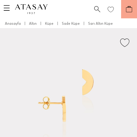
Anasayfa
|
Altın
|
Küpe
|
Sade Küpe
|
Sarı Altın Küpe
Teslimat