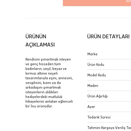
AY
içinde te
Hafta son
Taksit Tablosu
gününde 
Fiyat bilgisi 
ÜRÜNÜN
ÜRÜN DETAYLARI
Sertifik
Mağaza
AÇIKLAMASI
JTR | Je
Marka
Ad Soyad
Merkezi)
Seçiniz.
Kendisini şımartmak isteyen
ve genç hisseden tüm
Ürün Kodu
Taksit
kadınların; yeşil, beyaz ve
Pırlantal
B
kırmızı altının neşeli
E-Posta Adresi
Model Kodu
sertifika
tasarımlarıyla eşini, annesini,
Tek Çekim
Stoklar çok h
sevgilisini, kızını ya da
uzun süre or
Maden
arkadaşını şımartmak
Sipariş 
2 Taksit
isteyenlerin aldıkları
Ürün Ağırlığı
hediyelerdeki mutluluk
3 Taksit
hikayelerini anlatan eğlenceli
İptal: K
bir Jou ürünüdür.
Ayar
edebilirs
değişikli
Tedarik Süresi
seçilen ü
Tahmini Kargoya Veriliş Tar