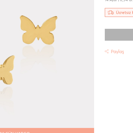
Ücretsiz 
Paylaş
t
riniz "HepsiJet Kargo" ile ücretsiz ve sigortalı olarak
mektedir.
 Teslimat: Motor Kurye seçimi yapılan siparişler hafta içi 08:
sında verilen siparişler için geçerlidir. Teslimat; sipariş verile