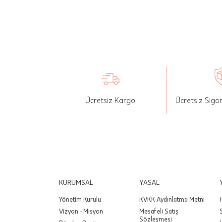
İade: Mü
değişikli
yapılan ü
Siparişin
edebilirs
gönderebi
Ücretsiz Kargo
Ücretsiz Sigo
Önemli:
tutarınd
edilir.
Değişim
yapılmam
Önemli:
KURUMSAL
YASAL
siparişin
Yönetim Kurulu
KVKK Aydınlatma Metni
Vizyon - Misyon
Mesafeli Satış
Sözleşmesi