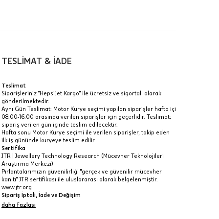
TESLİMAT & İADE
a
Teslimat
Siparişleriniz "HepsiJet Kargo" ile ücretsiz ve sigortalı olarak
IT
gönderilmektedir.
Aynı Gün Teslimat: Motor Kurye seçimi yapılan siparişler hafta içi
Taksit Toplamı
R
08:00-16:00 arasında verilen siparişler için geçerlidir. Teslimat;
z.
sipariş verilen gün içinde teslim edilecektir.
9.745 ₺
Hafta sonu Motor Kurye seçimi ile verilen siparişler, takip eden
idir, ancak
ilk iş gününde kuryeye teslim edilir.
Sertifika
9.745 ₺
JTR | Jewellery Technology Research (Mücevher Teknolojileri
Araştırma Merkezi)
9.745 ₺
Pırlantalarımızın güvenilirliği "gerçek ve güvenilir mücevher
kanıtı" JTR sertifikası ile uluslararası olarak belgelenmiştir.
 veya
www.jtr.org
i
Sipariş İptali, İade ve Değişim
İptal: Kargoya verilmeyen veya faturası oluşmayan siparişlerinizi
daha fazlası
iptal edebilirsiniz. Müşterinin özel istek ve talepleri
doğrultusunda üretilen veya değişiklik ya da eklemeler yapılarak