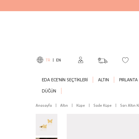
TR
|
EN
EDA ECE'NİN SEÇTİKLERİ
ALTIN
PIRLANTA
DÜĞÜN
Anasayfa
|
Altın
|
Küpe
|
Sade Küpe
|
Sarı Altın 