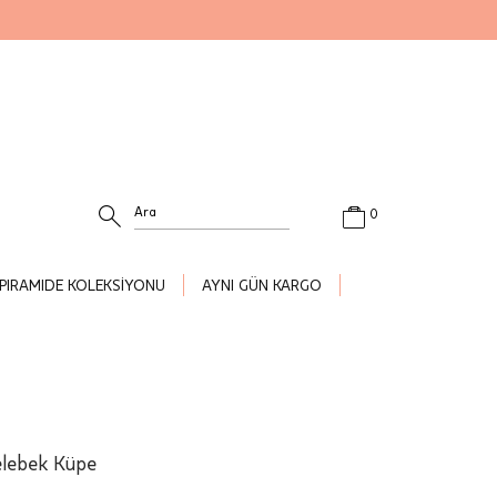
0
PIRAMIDE KOLEKSİYONU
AYNI GÜN KARGO
elebek Küpe
.