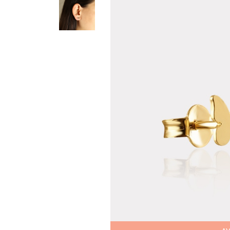
Teslima
Siparişle
gönderil
Aynı Gün
16:00 ara