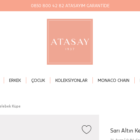
0850 800 42 82 ATASAYIM GARANTİDE
ERKEK
ÇOCUK
KOLEKSİYONLAR
MONACO CHAIN
Kelebek Küpe
Sarı Altın K
14 Ayar |
0,94 Gr