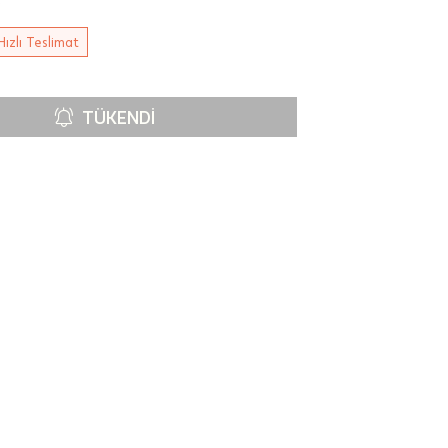
Hızlı Teslimat
TÜKENDI
00-
n gün