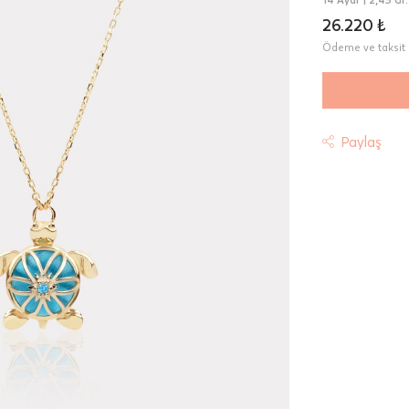
26.220 ₺
Ödeme ve taksit 
Paylaş
t
riniz "HepsiJet Kargo" ile ücretsiz ve sigortalı olarak
mektedir.