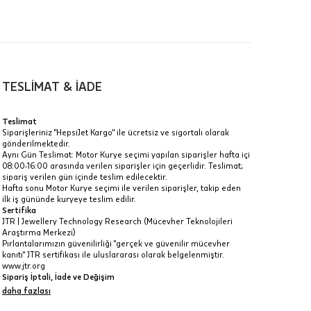
00-
n gün
TESLİMAT & İADE
Teslimat
Siparişleriniz "HepsiJet Kargo" ile ücretsiz ve sigortalı olarak
gönderilmektedir.
a
Aynı Gün Teslimat: Motor Kurye seçimi yapılan siparişler hafta içi
08:00-16:00 arasında verilen siparişler için geçerlidir. Teslimat;
IT
sipariş verilen gün içinde teslim edilecektir.
Hafta sonu Motor Kurye seçimi ile verilen siparişler, takip eden
Taksit Toplamı
R
z.
ilk iş gününde kuryeye teslim edilir.
Sertifika
26.220 ₺
idir, ancak
JTR | Jewellery Technology Research (Mücevher Teknolojileri
Araştırma Merkezi)
Pırlantalarımızın güvenilirliği "gerçek ve güvenilir mücevher
26.220 ₺
kanıtı" JTR sertifikası ile uluslararası olarak belgelenmiştir.
www.jtr.org
26.220 ₺
Sipariş İptali, İade ve Değişim
İptal: Kargoya verilmeyen veya faturası oluşmayan siparişlerinizi
daha fazlası
 veya
iptal edebilirsiniz. Müşterinin özel istek ve talepleri
i
doğrultusunda üretilen veya değişiklik ya da eklemeler yapılarak