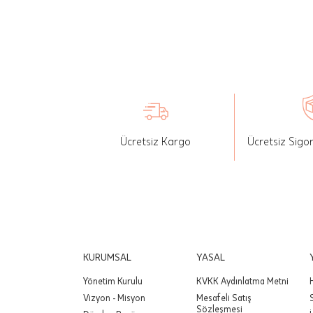
seçilen ü
İade: Mü
değişikli
yapılan ü
Siparişin
edebilirs
Ücretsiz Kargo
Ücretsiz Sigo
gönderebi
Önemli:
tutarınd
edilir.
Değişim
yapılmam
KURUMSAL
YASAL
Yönetim Kurulu
KVKK Aydınlatma Metni
Önemli:
Vizyon - Misyon
Mesafeli Satış
siparişin
Sözleşmesi