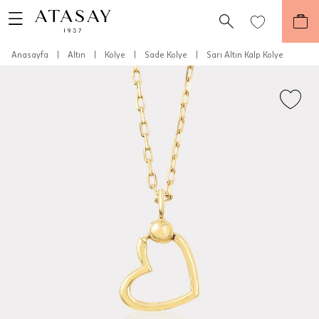
Anasayfa
|
Altın
|
Kolye
|
Sade Kolye
|
Sarı Altın Kalp Kolye
Teslimat