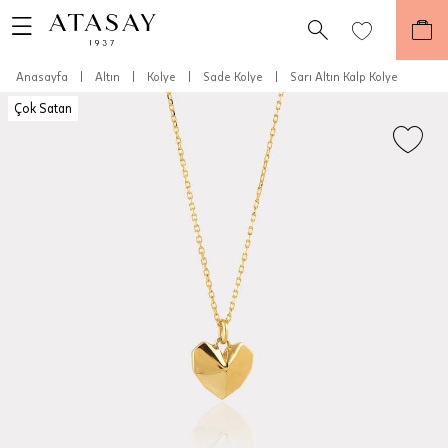
Anasayfa
|
Altın
|
Kolye
|
Sade Kolye
|
Sarı Altın Kalp Kolye
Çok Satan
Teslimat