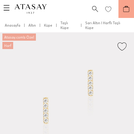
Taşlı
Sarı Altın I Harfli Taşlı
Anasayfa
|
Altın
|
Küpe
|
|
Küpe
Küpe
Atasay.com'a Özel
Harf
Teslimat