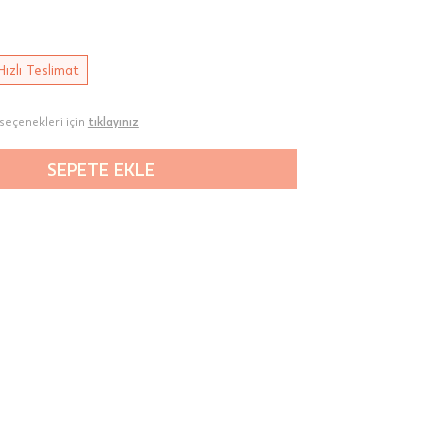
Hızlı Teslimat
seçenekleri için
tıklayınız
SEPETE EKLE
00-
n gün