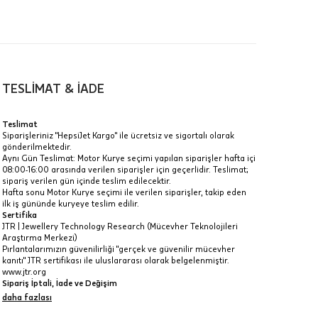
TESLİMAT & İADE
a
Teslimat
Siparişleriniz "HepsiJet Kargo" ile ücretsiz ve sigortalı olarak
IT
gönderilmektedir.
Aynı Gün Teslimat: Motor Kurye seçimi yapılan siparişler hafta içi
Taksit Toplamı
R
08:00-16:00 arasında verilen siparişler için geçerlidir. Teslimat;
z.
sipariş verilen gün içinde teslim edilecektir.
39.730 ₺
Hafta sonu Motor Kurye seçimi ile verilen siparişler, takip eden
idir, ancak
ilk iş gününde kuryeye teslim edilir.
Sertifika
39.730 ₺
JTR | Jewellery Technology Research (Mücevher Teknolojileri
Araştırma Merkezi)
39.730 ₺
Pırlantalarımızın güvenilirliği "gerçek ve güvenilir mücevher
kanıtı" JTR sertifikası ile uluslararası olarak belgelenmiştir.
 veya
www.jtr.org
i
Sipariş İptali, İade ve Değişim
İptal: Kargoya verilmeyen veya faturası oluşmayan siparişlerinizi
daha fazlası
iptal edebilirsiniz. Müşterinin özel istek ve talepleri
doğrultusunda üretilen veya değişiklik ya da eklemeler yapılarak