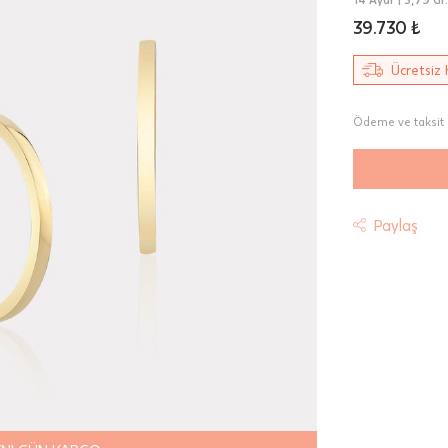
39.730 ₺
Ücretsiz 
Ödeme ve taksit 
Paylaş
t
riniz "HepsiJet Kargo" ile ücretsiz ve sigortalı olarak
mektedir.
 Teslimat: Motor Kurye seçimi yapılan siparişler hafta içi 08:
sında verilen siparişler için geçerlidir. Teslimat; sipariş verile