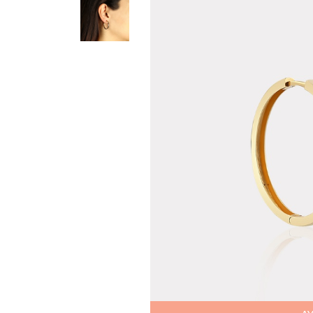
Teslima
Siparişle
gönderil
Aynı Gün
16:00 ara