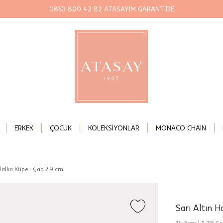
0850 800 42 82 ATASAYIM GARANTİDE
ERKEK
ÇOCUK
KOLEKSİYONLAR
MONACO CHAIN
 Halka Küpe - Çap 2.9 cm
Sarı Altın H
14 Ayar |
3,79 Gr.