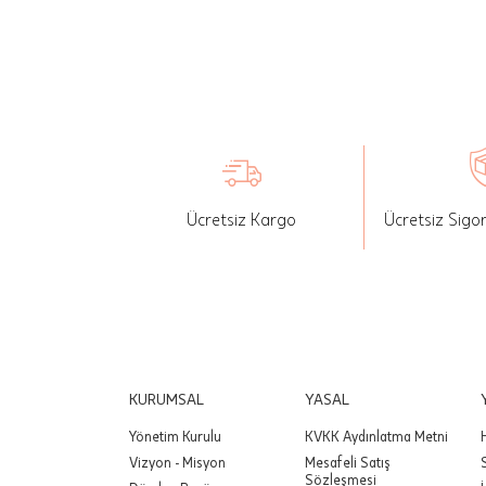
İade: Mü
değişikli
yapılan ü
Siparişin
edebilirs
gönderebi
Ücretsiz Kargo
Ücretsiz Sigo
Önemli:
tutarınd
edilir.
Değişim
yapılmam
Önemli:
KURUMSAL
YASAL
siparişin
Yönetim Kurulu
KVKK Aydınlatma Metni
Vizyon - Misyon
Mesafeli Satış
Sözleşmesi