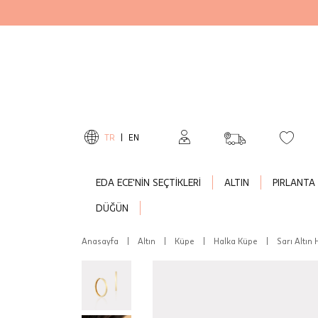
TR
|
EN
EDA ECE'NİN SEÇTİKLERİ
ALTIN
PIRLANTA
DÜĞÜN
Anasayfa
|
Altın
|
Küpe
|
Halka Küpe
|
Sarı Altın