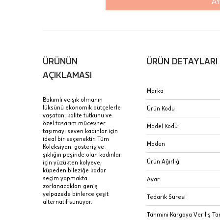
AY
içinde te
Hafta son
Taksit Tablosu
gününde 
Fiyat bilgisi 
ÜRÜNÜN
ÜRÜN DETAYLARI
Sertifik
Mağaza
AÇIKLAMASI
JTR | Je
Marka
Ad Soyad
Merkezi)
Seçiniz.
Bakımlı ve şık olmanın
lüksünü ekonomik bütçelerle
Ürün Kodu
Taksit
yaşatan, kalite tutkunu ve
Pırlantal
B
özel tasarım mücevher
E-Posta Adresi
Model Kodu
sertifika
taşımayı seven kadınlar için
Tek Çekim
Stoklar çok h
ideal bir seçenektir. Tüm
uzun süre or
Maden
Koleksiyon; gösteriş ve
Sipariş 
2 Taksit
şıklığın peşinde olan kadınlar
Ürün Ağırlığı
için yüzükten kolyeye,
3 Taksit
küpeden bileziğe kadar
İptal: K
seçim yapmakta
Ayar
edebilirs
zorlanacakları geniş
yelpazede binlerce çeşit
değişikli
Tedarik Süresi
alternatif sunuyor.
seçilen ü
Tahmini Kargoya Veriliş Tar