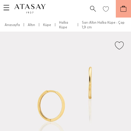
Halka
Sarı Altın Halka Küpe - Çap
Anasayfa
|
Altın
|
Küpe
|
|
Küpe
1,9 cm
Teslimat