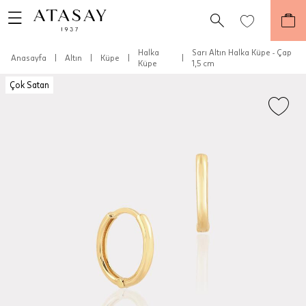
Halka
Sarı Altın Halka Küpe - Çap
Anasayfa
|
Altın
|
Küpe
|
|
Küpe
1,5 cm
Çok Satan
Teslimat