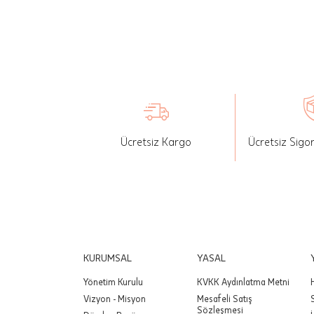
İade: Mü
değişikli
yapılan ü
Siparişin
edebilirs
gönderebi
Ücretsiz Kargo
Ücretsiz Sigo
Önemli:
tutarınd
edilir.
Değişim
yapılmam
Önemli:
KURUMSAL
YASAL
siparişin
Yönetim Kurulu
KVKK Aydınlatma Metni
Vizyon - Misyon
Mesafeli Satış
Sözleşmesi