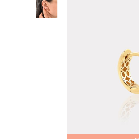
Teslima
Siparişle
gönderil
Aynı Gün
16:00 ara