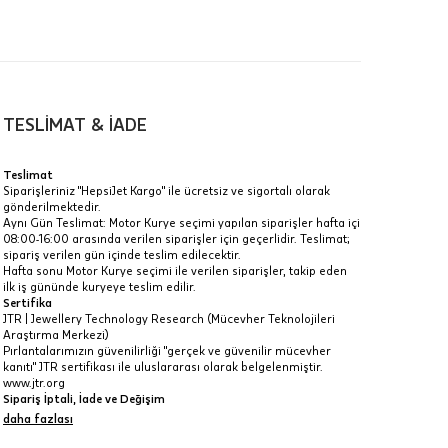
TESLİMAT & İADE
a
Teslimat
Siparişleriniz "HepsiJet Kargo" ile ücretsiz ve sigortalı olarak
IT
gönderilmektedir.
Aynı Gün Teslimat: Motor Kurye seçimi yapılan siparişler hafta içi
Taksit Toplamı
R
08:00-16:00 arasında verilen siparişler için geçerlidir. Teslimat;
z.
sipariş verilen gün içinde teslim edilecektir.
13.080 ₺
Hafta sonu Motor Kurye seçimi ile verilen siparişler, takip eden
idir, ancak
ilk iş gününde kuryeye teslim edilir.
Sertifika
13.080 ₺
JTR | Jewellery Technology Research (Mücevher Teknolojileri
Araştırma Merkezi)
13.080 ₺
Pırlantalarımızın güvenilirliği "gerçek ve güvenilir mücevher
kanıtı" JTR sertifikası ile uluslararası olarak belgelenmiştir.
 veya
www.jtr.org
i
Sipariş İptali, İade ve Değişim
İptal: Kargoya verilmeyen veya faturası oluşmayan siparişlerinizi
daha fazlası
iptal edebilirsiniz. Müşterinin özel istek ve talepleri
doğrultusunda üretilen veya değişiklik ya da eklemeler yapılarak