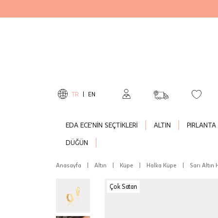
TR
|
EN
EDA ECE'NİN SEÇTİKLERİ
ALTIN
PIRLANTA
DÜĞÜN
Anasayfa
|
Altın
|
Küpe
|
Halka Küpe
|
Sarı Altın 
Çok Satan