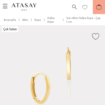
Halka
Sarı Altın Halka Küpe - Çap
Anasayfa
|
Altın
|
Küpe
|
|
Küpe
1 cm
Çok Satan
Teslimat