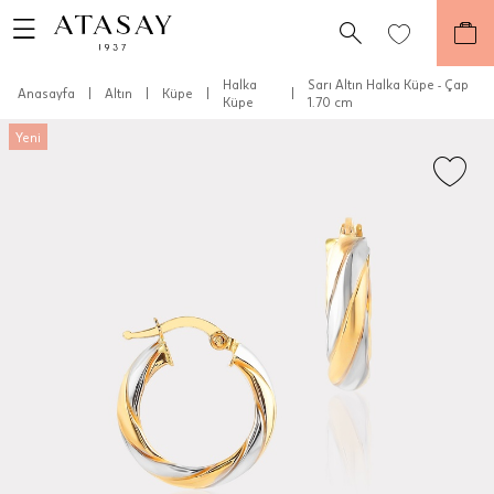
Halka
Sarı Altın Halka Küpe - Çap
Anasayfa
|
Altın
|
Küpe
|
|
Küpe
1.70 cm
Yeni
Teslimat