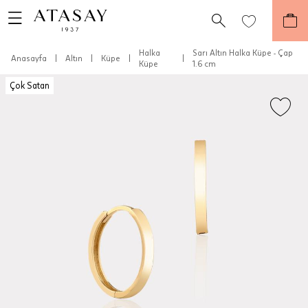
Halka
Sarı Altın Halka Küpe - Çap
Anasayfa
|
Altın
|
Küpe
|
|
Küpe
1.6 cm
Çok Satan
Teslimat