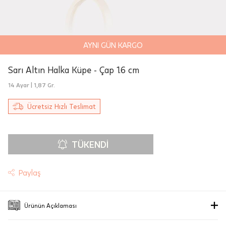
Siparişleriniz "HepsiJet Kargo" ile
ücretsiz ve sigortalı olarak
gönderilmektedir.
AYNI GÜN KARGO
Aynı Gün Teslimat: Motor Kurye seçimi
Sarı Altın Halka Küpe - Çap 1.6 cm
yapılan siparişler hafta içi 08:00-16:00
14 Ayar |
1,87 Gr.
arasında verilen siparişler için
geçerlidir. Teslimat; sipariş verilen gün
Ücretsiz Hızlı Teslimat
içinde teslim edilecektir.
Hafta sonu Motor Kurye seçimi ile
TÜKENDI
verilen siparişler, takip eden ilk iş
gününde kuryeye teslim edilir.
Paylaş
Mağazada Bul
Taksit Tablosu
Sertifika
Fiyat bilgisi için danışınız
JTR | Jewellery Technology Research
Ürünün Açıklaması
Sarı Altın Halka Küpe - Çap 1.6 cm
(Mücevher Teknolojileri Araştırma
Dünya trendleriyle mücevher gardırobunu oluşturan kadınların, iş