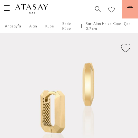
Sade
Sarı Altın Halka Küpe - Çap
Anasayfa
|
Altın
|
Küpe
|
|
Küpe
0.7 cm
Teslimat