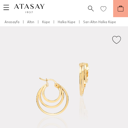
Anasayfa
|
Altın
|
Küpe
|
Halka Küpe
|
Sarı Altın Halka Küpe
Teslimat