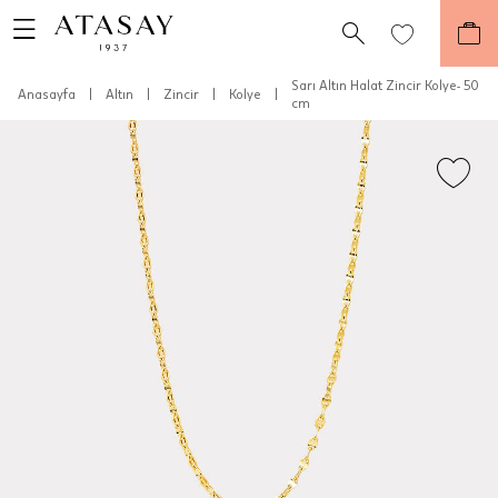
Sarı Altın Halat Zincir Kolye- 50
Anasayfa
|
Altın
|
Zincir
|
Kolye
|
cm
Teslimat