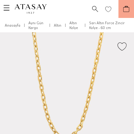
Aynı Gün
Altın
Sarı Altın Force Zincir
Anasayfa
|
|
Altın
|
|
Kargo
Kolye
Kolye - 60 cm
Teslimat