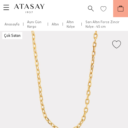
Aynı Gün
Altın
Sarı Altın Force Zincir
Anasayfa
|
|
Altın
|
|
Kargo
Kolye
Kolye - 45 cm
Çok Satan
Teslimat