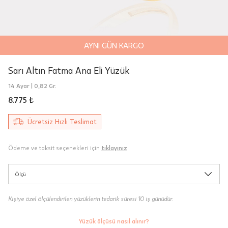
Teslimat
AYNI GÜN KARGO
Siparişleriniz "HepsiJet Kargo" ile
ücretsiz ve sigortalı olarak
Sarı Altın Fatma Ana Eli Yüzük
gönderilmektedir.
14 Ayar |
0,82 Gr.
Aynı Gün Teslimat: Motor Kurye seçimi
8.775 ₺
yapılan siparişler hafta içi 08:00-16:00
arasında verilen siparişler için
Ücretsiz Hızlı Teslimat
geçerlidir. Teslimat; sipariş verilen gün
içinde teslim edilecektir.
Ödeme ve taksit seçenekleri için
tıklayınız
Hafta sonu Motor Kurye seçimi ile
verilen siparişler, takip eden ilk iş
Ölçü
gününde kuryeye teslim edilir.
Kişiye özel ölçülendirilen yüzüklerin tedarik süresi 10 iş günüdür.
Sertifika
Mağazada Bul
Taksit Tablosu
Yüzük ölçüsü nasıl alınır?
Fiyat bilgisi için danışınız