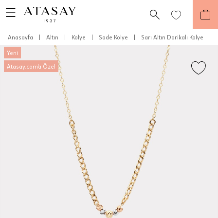
Anasayfa
|
Altın
|
Kolye
|
Sade Kolye
|
Sarı Altın Dorikalı Kolye
Yeni
Atasay.com'a Özel
Teslimat