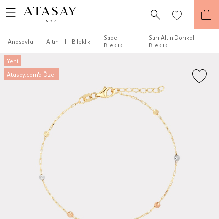
Sade
Sarı Altın Dorikalı
Anasayfa
|
Altın
|
Bileklik
|
|
Bileklik
Bileklik
Yeni
Atasay.com'a Özel
Teslimat