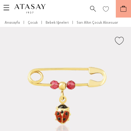
Anasayfa
|
Çocuk
|
Bebek Iğneleri
|
Sarı Altın Çocuk Aksesuar
Teslimat