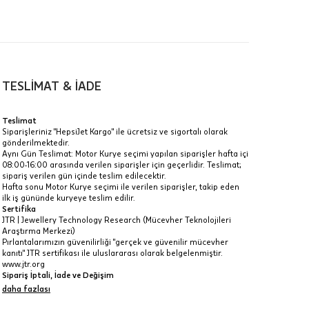
TESLİMAT & İADE
a
Teslimat
Siparişleriniz "HepsiJet Kargo" ile ücretsiz ve sigortalı olarak
IT
gönderilmektedir.
Aynı Gün Teslimat: Motor Kurye seçimi yapılan siparişler hafta içi
Taksit Toplamı
R
08:00-16:00 arasında verilen siparişler için geçerlidir. Teslimat;
z.
sipariş verilen gün içinde teslim edilecektir.
12.390 ₺
Hafta sonu Motor Kurye seçimi ile verilen siparişler, takip eden
idir, ancak
ilk iş gününde kuryeye teslim edilir.
Sertifika
12.390 ₺
JTR | Jewellery Technology Research (Mücevher Teknolojileri
Araştırma Merkezi)
12.390 ₺
Pırlantalarımızın güvenilirliği "gerçek ve güvenilir mücevher
kanıtı" JTR sertifikası ile uluslararası olarak belgelenmiştir.
 veya
www.jtr.org
i
Sipariş İptali, İade ve Değişim
İptal: Kargoya verilmeyen veya faturası oluşmayan siparişlerinizi
daha fazlası
iptal edebilirsiniz. Müşterinin özel istek ve talepleri
doğrultusunda üretilen veya değişiklik ya da eklemeler yapılarak