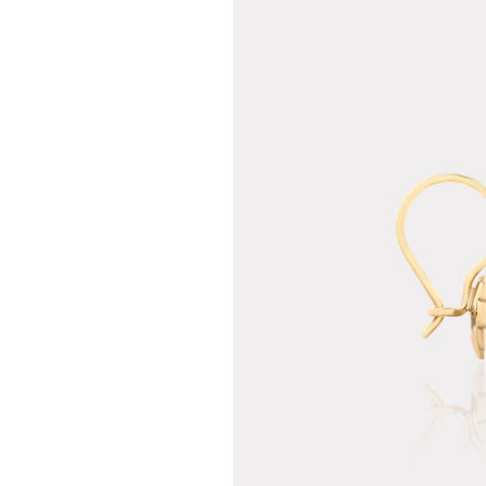
Teslima
Siparişle
gönderil
Aynı Gün
16:00 ara