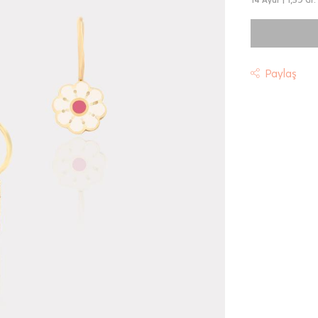
Paylaş
t
riniz "HepsiJet Kargo" ile ücretsiz ve sigortalı olarak
mektedir.
 Teslimat: Motor Kurye seçimi yapılan siparişler hafta içi 08:
sında verilen siparişler için geçerlidir. Teslimat; sipariş verile