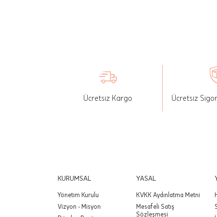
İade: Mü
değişikli
yapılan ü
Siparişin
edebilirs
gönderebi
Ücretsiz Kargo
Ücretsiz Sigo
Önemli:
tutarınd
edilir.
Değişim
yapılmam
Önemli:
KURUMSAL
YASAL
siparişin
Yönetim Kurulu
KVKK Aydınlatma Metni
Vizyon - Misyon
Mesafeli Satış
Sözleşmesi