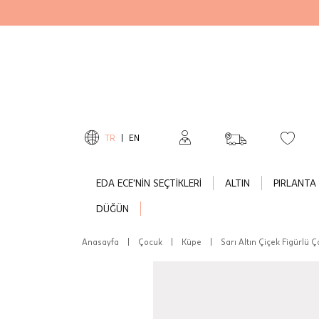
TR
|
EN
EDA ECE'NİN SEÇTİKLERİ
ALTIN
PIRLANTA
DÜĞÜN
Anasayfa
|
Çocuk
|
Küpe
|
Sarı Altın Çiçek Figürlü 