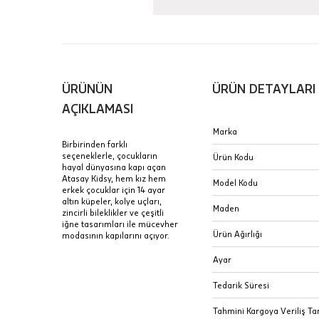
içinde te
Hafta son
Taksit Tablosu
gününde 
Fiyat bilgisi 
ÜRÜNÜN
ÜRÜN DETAYLARI
Sertifik
Mağaza
AÇIKLAMASI
JTR | Je
Marka
Ad Soyad
Merkezi)
Seçiniz.
Birbirinden farklı
seçeneklerle, çocukların
Ürün Kodu
Taksit
hayal dünyasına kapı açan
Pırlantal
B
Atasay Kidsy, hem kız hem
E-Posta Adresi
Model Kodu
sertifika
erkek çocuklar için 14 ayar
Tek Çekim
Stoklar çok h
altın küpeler, kolye uçları,
uzun süre or
Maden
zincirli bileklikler ve çeşitli
Sipariş 
2 Taksit
iğne tasarımları ile mücevher
Ürün Ağırlığı
modasının kapılarını açıyor.
3 Taksit
İptal: K
Ayar
edebilirs
değişikli
Tedarik Süresi
seçilen ü
Tahmini Kargoya Veriliş Tar