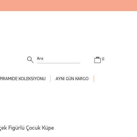
0
PIRAMIDE KOLEKSİYONU
AYNI GÜN KARGO
içek Figürlü Çocuk Küpe