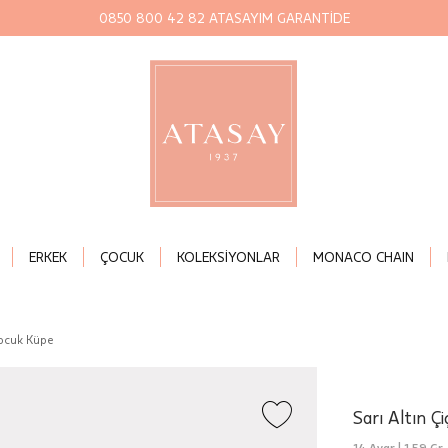
0850 800 42 82 ATASAYIM GARANTİDE
ERKEK
ÇOCUK
KOLEKSİYONLAR
MONACO CHAIN
Çocuk Küpe
Sarı Altın Ç
14 Ayar |
1,59 Gr.