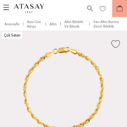
Aynı Gün
Altın Bileklik
Sarı Altın Burma
Anasayfa
|
|
Altın
|
|
Kargo
Ve Bilezik
Zincir Bileklik
Çok Satan
Teslimat