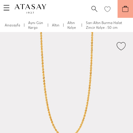
Aynı Gün
Altın
Sarı Altın Burma Halat
Anasayfa
|
|
Altın
|
|
Kargo
Kolye
Zincir Kolye - 50 cm
Teslimat