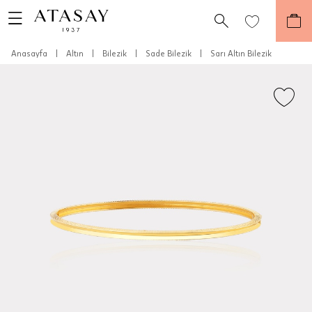
Anasayfa
|
Altın
|
Bilezik
|
Sade Bilezik
|
Sarı Altın Bilezik
Teslimat