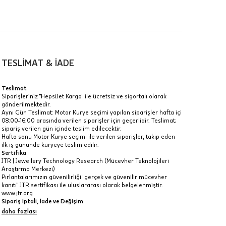
TESLİMAT & İADE
a
Teslimat
Siparişleriniz "HepsiJet Kargo" ile ücretsiz ve sigortalı olarak
IT
gönderilmektedir.
Aynı Gün Teslimat: Motor Kurye seçimi yapılan siparişler hafta içi
Taksit Toplamı
R
08:00-16:00 arasında verilen siparişler için geçerlidir. Teslimat;
z.
sipariş verilen gün içinde teslim edilecektir.
22.015 ₺
Hafta sonu Motor Kurye seçimi ile verilen siparişler, takip eden
idir, ancak
ilk iş gününde kuryeye teslim edilir.
Sertifika
22.015 ₺
JTR | Jewellery Technology Research (Mücevher Teknolojileri
Araştırma Merkezi)
22.015 ₺
Pırlantalarımızın güvenilirliği "gerçek ve güvenilir mücevher
kanıtı" JTR sertifikası ile uluslararası olarak belgelenmiştir.
 veya
www.jtr.org
i
Sipariş İptali, İade ve Değişim
İptal: Kargoya verilmeyen veya faturası oluşmayan siparişlerinizi
daha fazlası
iptal edebilirsiniz. Müşterinin özel istek ve talepleri
doğrultusunda üretilen veya değişiklik ya da eklemeler yapılarak