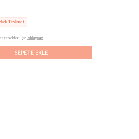
Hızlı Teslimat
seçenekleri için
tıklayınız
SEPETE EKLE
00-
n gün