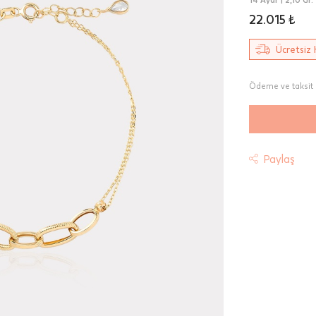
22.015 ₺
Ücretsiz 
Ödeme ve taksit 
Paylaş
t
riniz "HepsiJet Kargo" ile ücretsiz ve sigortalı olarak
mektedir.
 Teslimat: Motor Kurye seçimi yapılan siparişler hafta içi 08:
sında verilen siparişler için geçerlidir. Teslimat; sipariş verile