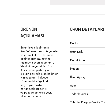
içinde te
Hafta son
Taksit Tablosu
gününde 
Fiyat bilgisi 
ÜRÜNÜN
ÜRÜN DETAYLARI
Sertifik
Mağaza
AÇIKLAMASI
JTR | Je
Marka
Ad Soyad
Merkezi)
Seçiniz.
Bakımlı ve şık olmanın
lüksünü ekonomik bütçelerle
Ürün Kodu
Taksit
yaşatan, kalite tutkunu ve
Pırlantal
B
özel tasarım mücevher
E-Posta Adresi
Model Kodu
sertifika
taşımayı seven kadınlar için
Tek Çekim
Stoklar çok h
ideal bir seçenektir. Tüm
uzun süre or
Maden
Koleksiyon; gösteriş ve
Sipariş 
2 Taksit
şıklığın peşinde olan kadınlar
Ürün Ağırlığı
için yüzükten kolyeye,
3 Taksit
küpeden bileziğe kadar
İptal: K
seçim yapmakta
Ayar
edebilirs
zorlanacakları geniş
yelpazede binlerce çeşit
değişikli
Tedarik Süresi
alternatif sunuyor.
seçilen ü
Tahmini Kargoya Veriliş Tar