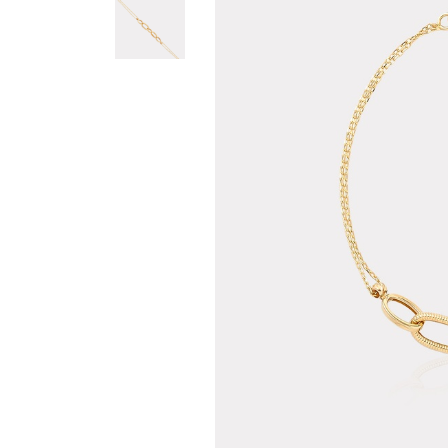
Teslima
Siparişle
gönderil
Aynı Gün
16:00 ara