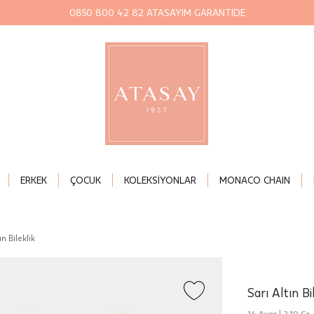
0850 800 42 82 ATASAYIM GARANTİDE
ERKEK
ÇOCUK
KOLEKSİYONLAR
MONACO CHAIN
ın Bileklik
Sarı Altın Bi
14 Ayar |
2,10 Gr.