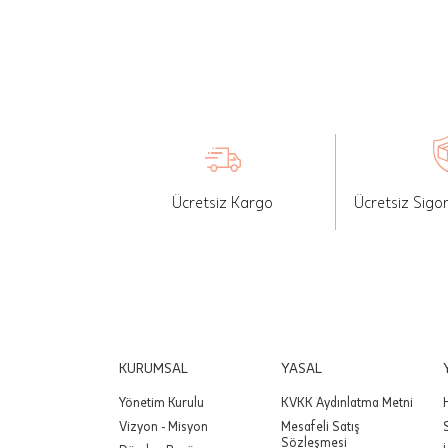
İade: Mü
değişikli
yapılan ü
Siparişin
edebilirs
gönderebi
Ücretsiz Kargo
Ücretsiz Sigo
Önemli:
tutarınd
edilir.
Değişim
yapılmam
Önemli:
KURUMSAL
YASAL
siparişin
Yönetim Kurulu
KVKK Aydınlatma Metni
Vizyon - Misyon
Mesafeli Satış
Sözleşmesi