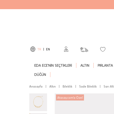
TR
|
EN
EDA ECE'NİN SEÇTİKLERİ
ALTIN
PIRLANTA
DÜĞÜN
Anasayfa
|
Altın
|
Bileklik
|
Sade Bileklik
|
Sarı Alt
Atasay.com'a Özel