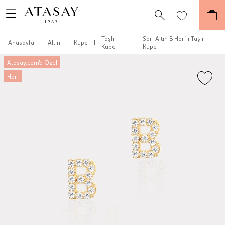
Taşlı
Sarı Altın B Harfli Taşlı
Anasayfa
|
Altın
|
Küpe
|
|
Küpe
Küpe
Atasay.com'a Özel
Harf
Teslimat