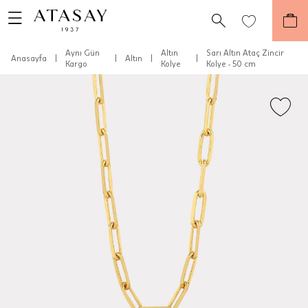
Aynı Gün
Altın
Sarı Altın Ataç Zincir
Anasayfa
|
|
Altın
|
|
Kargo
Kolye
Kolye - 50 cm
Teslimat