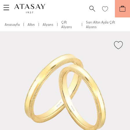
Çift
Sarı Altın Ajda Çift
Anasayfa
|
Altın
|
Alyans
|
|
Alyans
Alyans