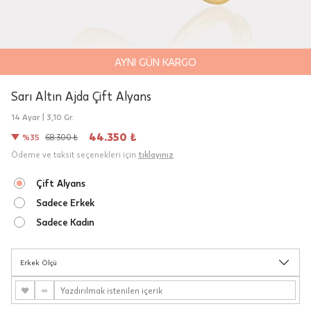
AYNI GÜN KARGO
Sarı Altın Ajda Çift Alyans
14 Ayar |
3,10 Gr.
Teslimat
44.350 ₺
%35
68.300 ₺
Siparişleriniz "HepsiJet Kargo" ile
Ödeme ve taksit seçenekleri için
tıklayınız
ücretsiz ve sigortalı olarak
Çift Alyans
gönderilmektedir.
Sadece Erkek
Aynı Gün Teslimat: Motor Kurye seçimi
Sadece Kadın
yapılan siparişler hafta içi 08:00-16:00
arasında verilen siparişler için
Erkek Ölçü
geçerlidir. Teslimat; sipariş verilen gün
içinde teslim edilecektir.
♥
∞