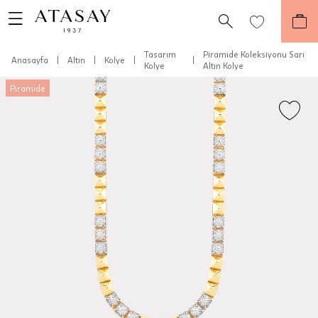
Tasarım
Piramide Koleksiyonu Sarı
Anasayfa
|
Altın
|
Kolye
|
|
Kolye
Altın Kolye
Piramide
Teslimat