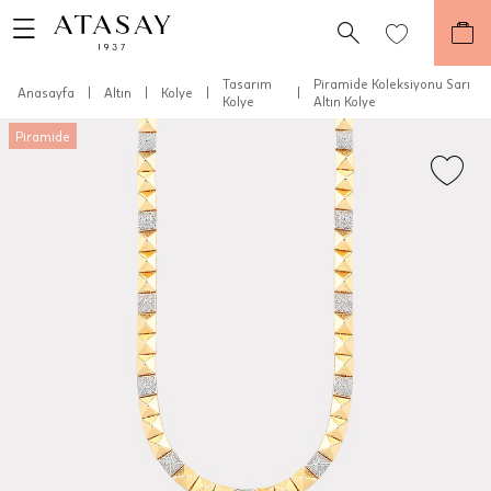
Tasarım
Piramide Koleksiyonu Sarı
Anasayfa
|
Altın
|
Kolye
|
|
Kolye
Altın Kolye
Piramide
Teslimat