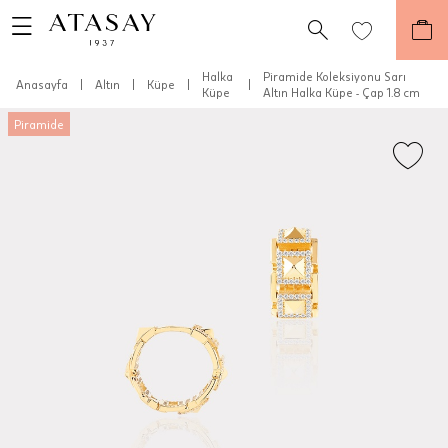
Halka
Piramide Koleksiyonu Sarı
Anasayfa
|
Altın
|
Küpe
|
|
Küpe
Altın Halka Küpe - Çap 1.8 cm
Piramide
Teslimat