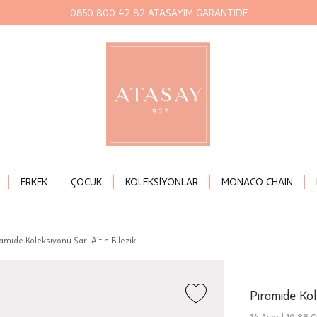
0850 800 42 82 ATASAYIM GARANTİDE
ERKEK
ÇOCUK
KOLEKSİYONLAR
MONACO CHAIN
amide Koleksiyonu Sarı Altın Bilezik
Piramide Kol
14 Ayar |
10,88 G