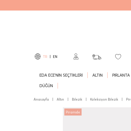
TR
|
EN
EDA ECE'NİN SEÇTİKLERİ
ALTIN
PIRLANTA
DÜĞÜN
Anasayfa
|
Altın
|
Bilezik
|
Koleksiyon Bilezik
|
Pir
Piramide