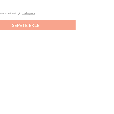
seçenekleri için
tıklayınız
SEPETE EKLE
00-
n gün