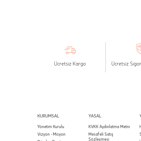
İade: Mü
değişikli
yapılan ü
Siparişin
edebilirs
gönderebi
Ücretsiz Kargo
Ücretsiz Sigo
Önemli:
tutarınd
edilir.
Değişim
yapılmam
Önemli:
KURUMSAL
YASAL
siparişin
Yönetim Kurulu
KVKK Aydınlatma Metni
Vizyon - Misyon
Mesafeli Satış
Sözleşmesi