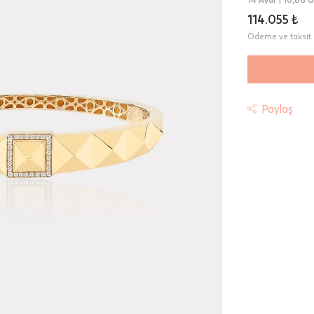
114.055 ₺
Ödeme ve taksit 
Paylaş
t
riniz "HepsiJet Kargo" ile ücretsiz ve sigortalı olarak
mektedir.
 Teslimat: Motor Kurye seçimi yapılan siparişler hafta içi 08:
sında verilen siparişler için geçerlidir. Teslimat; sipariş verile