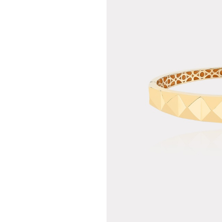
Teslima
Siparişle
gönderil
Aynı Gün
16:00 ara