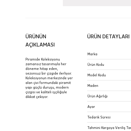
içinde te
Hafta son
Taksit Tablosu
gününde 
Fiyat bilgisi 
ÜRÜNÜN
ÜRÜN DETAYLARI
Sertifik
Mağaza
AÇIKLAMASI
JTR | Je
Marka
Ad Soyad
Merkezi)
Seçiniz.
Piramide Koleksiyonu
zamansız tasarımıyla her
Ürün Kodu
Taksit
döneme hitap eden,
Pırlantal
B
sezonsuz bir çizgide ilerliyor.
E-Posta Adresi
Model Kodu
sertifika
Koleksiyonun merkezinde yer
Tek Çekim
Stoklar çok h
alan çivi formundaki piramit
uzun süre or
Maden
yapı güçlü duruşu, modern
Sipariş 
2 Taksit
çizgisi ve kaliteli işçiliğiyle
Ürün Ağırlığı
dikkat çekiyor.
3 Taksit
İptal: K
Ayar
edebilirs
değişikli
Tedarik Süresi
seçilen ü
Tahmini Kargoya Veriliş Tar