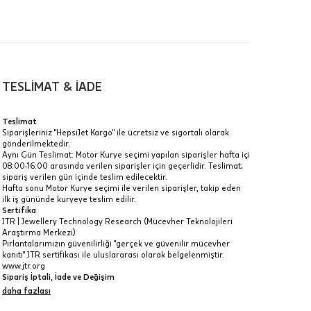
TESLİMAT & İADE
a
Teslimat
Siparişleriniz "HepsiJet Kargo" ile ücretsiz ve sigortalı olarak
IT
gönderilmektedir.
Aynı Gün Teslimat: Motor Kurye seçimi yapılan siparişler hafta içi
Taksit Toplamı
R
08:00-16:00 arasında verilen siparişler için geçerlidir. Teslimat;
z.
sipariş verilen gün içinde teslim edilecektir.
114.055 ₺
Hafta sonu Motor Kurye seçimi ile verilen siparişler, takip eden
idir, ancak
ilk iş gününde kuryeye teslim edilir.
Sertifika
114.055 ₺
JTR | Jewellery Technology Research (Mücevher Teknolojileri
Araştırma Merkezi)
114.055 ₺
Pırlantalarımızın güvenilirliği "gerçek ve güvenilir mücevher
kanıtı" JTR sertifikası ile uluslararası olarak belgelenmiştir.
 veya
www.jtr.org
i
Sipariş İptali, İade ve Değişim
İptal: Kargoya verilmeyen veya faturası oluşmayan siparişlerinizi
daha fazlası
iptal edebilirsiniz. Müşterinin özel istek ve talepleri
doğrultusunda üretilen veya değişiklik ya da eklemeler yapılarak