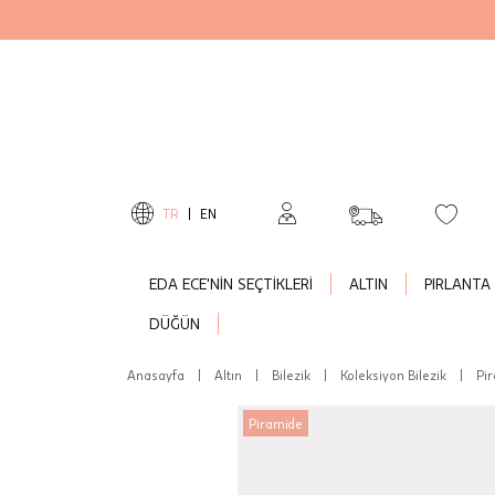
TR
|
EN
EDA ECE'NİN SEÇTİKLERİ
ALTIN
PIRLANTA
DÜĞÜN
Anasayfa
|
Altın
|
Bilezik
|
Koleksiyon Bilezik
|
Pir
Piramide