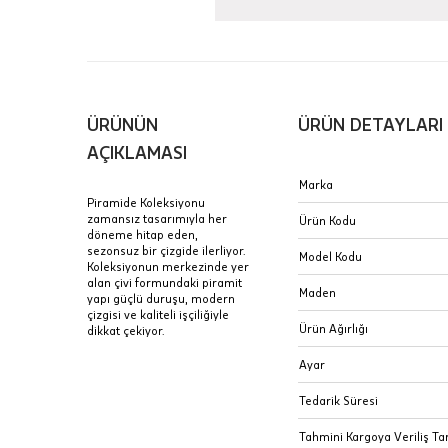
içinde te
Hafta son
Taksit Tablosu
gününde 
Fiyat bilgisi 
ÜRÜNÜN
ÜRÜN DETAYLARI
Sertifik
Mağaza
AÇIKLAMASI
JTR | Je
Marka
Ad Soyad
Merkezi)
Seçiniz.
Piramide Koleksiyonu
zamansız tasarımıyla her
Ürün Kodu
Taksit
döneme hitap eden,
Pırlantal
B
sezonsuz bir çizgide ilerliyor.
E-Posta Adresi
Model Kodu
sertifika
Koleksiyonun merkezinde yer
Tek Çekim
Stoklar çok h
alan çivi formundaki piramit
uzun süre or
Maden
yapı güçlü duruşu, modern
Sipariş 
2 Taksit
çizgisi ve kaliteli işçiliğiyle
Ürün Ağırlığı
dikkat çekiyor.
3 Taksit
İptal: K
Ayar
edebilirs
değişikli
Tedarik Süresi
seçilen ü
Tahmini Kargoya Veriliş Tar