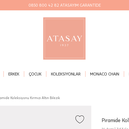
0850 800 42 82 ATASAYIM GARANTİDE
ERKEK
ÇOCUK
KOLEKSİYONLAR
MONACO CHAIN
amide Koleksiyonu Kırmızı Altın Bilezik
Piramide Kol
14 Ayar |
7,63 Gr.