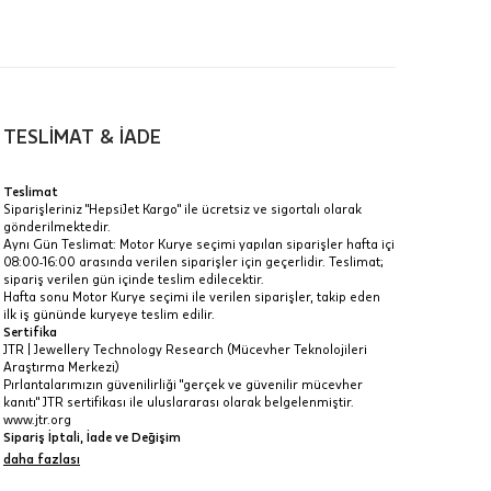
TESLİMAT & İADE
a
Teslimat
Siparişleriniz "HepsiJet Kargo" ile ücretsiz ve sigortalı olarak
IT
gönderilmektedir.
Aynı Gün Teslimat: Motor Kurye seçimi yapılan siparişler hafta içi
Taksit Toplamı
R
08:00-16:00 arasında verilen siparişler için geçerlidir. Teslimat;
z.
sipariş verilen gün içinde teslim edilecektir.
81.660 ₺
Hafta sonu Motor Kurye seçimi ile verilen siparişler, takip eden
idir, ancak
ilk iş gününde kuryeye teslim edilir.
Sertifika
81.660 ₺
JTR | Jewellery Technology Research (Mücevher Teknolojileri
Araştırma Merkezi)
81.660 ₺
Pırlantalarımızın güvenilirliği "gerçek ve güvenilir mücevher
kanıtı" JTR sertifikası ile uluslararası olarak belgelenmiştir.
 veya
www.jtr.org
i
Sipariş İptali, İade ve Değişim
İptal: Kargoya verilmeyen veya faturası oluşmayan siparişlerinizi
daha fazlası
iptal edebilirsiniz. Müşterinin özel istek ve talepleri
doğrultusunda üretilen veya değişiklik ya da eklemeler yapılarak