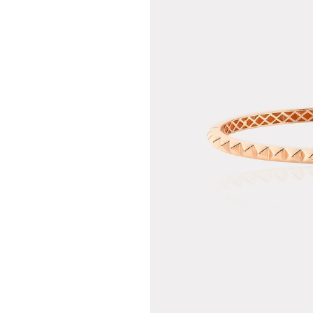
Teslima
Siparişle
gönderil
Aynı Gün
16:00 ara