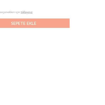
seçenekleri için
tıklayınız
SEPETE EKLE
00-
n gün