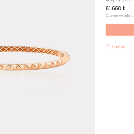
81.660 ₺
Ödeme ve taksit 
Paylaş
t
riniz "HepsiJet Kargo" ile ücretsiz ve sigortalı olarak
mektedir.
 Teslimat: Motor Kurye seçimi yapılan siparişler hafta içi 08:
sında verilen siparişler için geçerlidir. Teslimat; sipariş verile