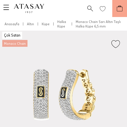
Halka
Monaco Chain Sarı Altın Taşlı
Anasayfa
|
Altın
|
Küpe
|
|
Küpe
Halka Küpe 6,5 mm
Çok Satan
Monaco Chain
Teslimat