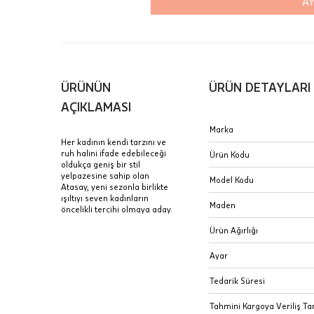
AY
içinde te
Hafta son
Taksit Tablosu
gününde 
Fiyat bilgisi 
ÜRÜNÜN
ÜRÜN DETAYLARI
Sertifik
Mağaza
AÇIKLAMASI
JTR | Je
Marka
Ad Soyad
Merkezi)
Seçiniz.
Her kadının kendi tarzını ve
ruh halini ifade edebileceği
Ürün Kodu
Taksit
oldukça geniş bir stil
Pırlantal
B
yelpazesine sahip olan
E-Posta Adresi
Model Kodu
sertifika
Atasay, yeni sezonla birlikte
Tek Çekim
Stoklar çok h
ışıltıyı seven kadınların
uzun süre or
Maden
öncelikli tercihi olmaya aday.
Sipariş 
2 Taksit
Ürün Ağırlığı
3 Taksit
İptal: K
Ayar
edebilirs
değişikli
Tedarik Süresi
seçilen ü
Tahmini Kargoya Veriliş Tar