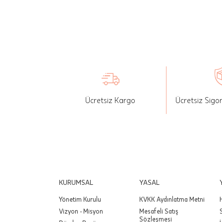
İade: Mü
değişikli
yapılan ü
Siparişin
edebilirs
gönderebi
Ücretsiz Kargo
Ücretsiz Sigo
Önemli:
tutarınd
edilir.
Değişim
yapılmam
Önemli:
KURUMSAL
YASAL
siparişin
Yönetim Kurulu
KVKK Aydınlatma Metni
Vizyon - Misyon
Mesafeli Satış
Sözleşmesi