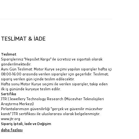
TESLİMAT & İADE
a
Teslimat
Siparişleriniz "HepsiJet Kargo" ile ücretsiz ve sigortalı olarak
IT
gönderilmektedir.
Aynı Gün Teslimat: Motor Kurye seçimi yapılan siparişler hafta içi
Taksit Toplamı
R
08:00-16:00 arasında verilen siparişler için geçerlidir. Teslimat;
z.
sipariş verilen gün içinde teslim edilecektir.
36.330 ₺
Hafta sonu Motor Kurye seçimi ile verilen siparişler, takip eden
idir, ancak
ilk iş gününde kuryeye teslim edilir.
Sertifika
36.330 ₺
JTR | Jewellery Technology Research (Mücevher Teknolojileri
Araştırma Merkezi)
36.330 ₺
Pırlantalarımızın güvenilirliği "gerçek ve güvenilir mücevher
kanıtı" JTR sertifikası ile uluslararası olarak belgelenmiştir.
 veya
www.jtr.org
i
Sipariş İptali, İade ve Değişim
İptal: Kargoya verilmeyen veya faturası oluşmayan siparişlerinizi
daha fazlası
iptal edebilirsiniz. Müşterinin özel istek ve talepleri
doğrultusunda üretilen veya değişiklik ya da eklemeler yapılarak