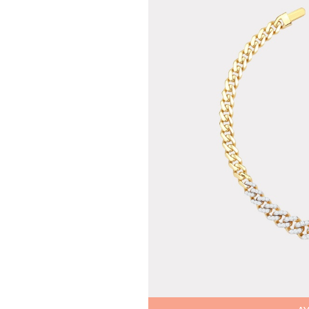
Teslima
Siparişle
gönderil
Aynı Gün
16:00 ara