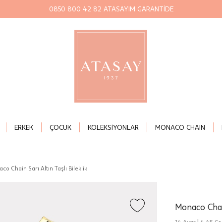
0850 800 42 82 ATASAYIM GARANTİDE
ERKEK
ÇOCUK
KOLEKSİYONLAR
MONACO CHAIN
co Chain Sarı Altın Taşlı Bileklik
Monaco Chain
14 Ayar |
4,45 Gr.