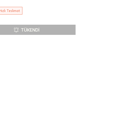
Hızlı Teslimat
TÜKENDI
00-
n gün