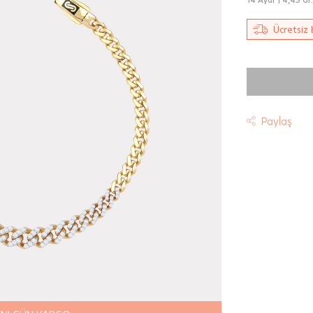
Ücretsiz 
Paylaş
t
riniz "HepsiJet Kargo" ile ücretsiz ve sigortalı olarak
mektedir.
 Teslimat: Motor Kurye seçimi yapılan siparişler hafta içi 08:
sında verilen siparişler için geçerlidir. Teslimat; sipariş verile