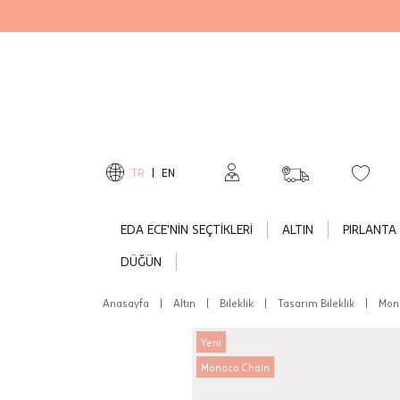
TR
|
EN
EDA ECE'NİN SEÇTİKLERİ
ALTIN
PIRLANTA
DÜĞÜN
Anasayfa
|
Altın
|
Bileklik
|
Tasarım Bileklik
|
Mona
Yeni
Monaco Chain