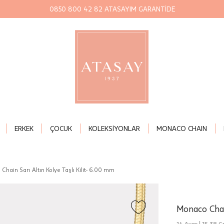
0850 800 42 82 ATASAYIM GARANTİDE
ERKEK
ÇOCUK
KOLEKSİYONLAR
MONACO CHAIN
Chain Sarı Altın Kolye Taşlı Kilit- 6.00 mm
Monaco Chain
14 Ayar |
15,38 Gr