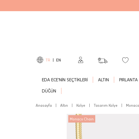
TR
|
EN
EDA ECE'NİN SEÇTİKLERİ
ALTIN
PIRLANTA
DÜĞÜN
Anasayfa
|
Altın
|
Kolye
|
Tasarım Kolye
|
Monaco 
Monaco Chain