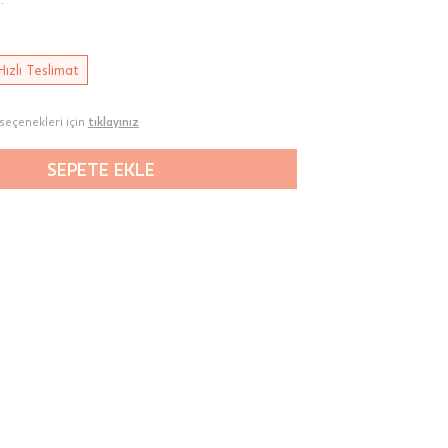
Hızlı Teslimat
seçenekleri için
tıklayınız
SEPETE EKLE
00-
n gün