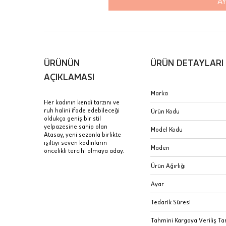
AY
içinde te
Hafta son
Taksit Tablosu
gününde 
Fiyat bilgisi 
ÜRÜNÜN
ÜRÜN DETAYLARI
Sertifik
Mağaza
AÇIKLAMASI
JTR | Je
Marka
Ad Soyad
Merkezi)
Seçiniz.
Her kadının kendi tarzını ve
ruh halini ifade edebileceği
Ürün Kodu
Taksit
oldukça geniş bir stil
Pırlantal
B
yelpazesine sahip olan
E-Posta Adresi
Model Kodu
sertifika
Atasay, yeni sezonla birlikte
Tek Çekim
Stoklar çok h
ışıltıyı seven kadınların
uzun süre or
Maden
öncelikli tercihi olmaya aday.
Sipariş 
2 Taksit
Ürün Ağırlığı
3 Taksit
İptal: K
Ayar
edebilirs
değişikli
Tedarik Süresi
seçilen ü
Tahmini Kargoya Veriliş Tar