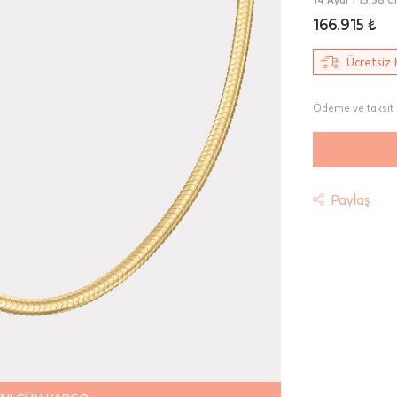
166.915 ₺
Ücretsiz 
Ödeme ve taksit 
Paylaş
t
riniz "HepsiJet Kargo" ile ücretsiz ve sigortalı olarak
mektedir.
 Teslimat: Motor Kurye seçimi yapılan siparişler hafta içi 08:
sında verilen siparişler için geçerlidir. Teslimat; sipariş verile