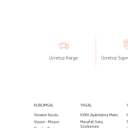
İade: Mü
değişikli
yapılan ü
Siparişin
edebilirs
gönderebi
Ücretsiz Kargo
Ücretsiz Sigo
Önemli:
tutarınd
edilir.
Değişim
yapılmam
Önemli:
KURUMSAL
YASAL
siparişin
Yönetim Kurulu
KVKK Aydınlatma Metni
Vizyon - Misyon
Mesafeli Satış
Sözleşmesi