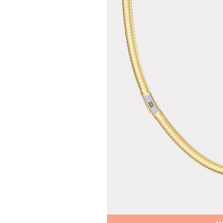
Teslima
Siparişle
gönderil
Aynı Gün
16:00 ara