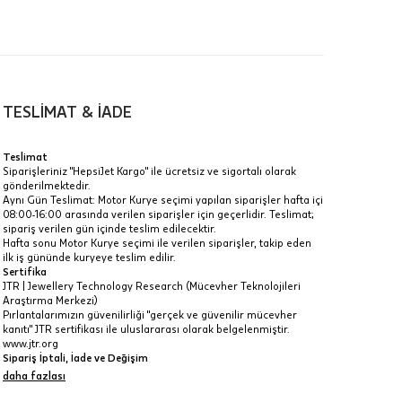
TESLİMAT & İADE
a
Teslimat
Siparişleriniz "HepsiJet Kargo" ile ücretsiz ve sigortalı olarak
IT
gönderilmektedir.
Aynı Gün Teslimat: Motor Kurye seçimi yapılan siparişler hafta içi
Taksit Toplamı
R
08:00-16:00 arasında verilen siparişler için geçerlidir. Teslimat;
z.
sipariş verilen gün içinde teslim edilecektir.
166.915 ₺
Hafta sonu Motor Kurye seçimi ile verilen siparişler, takip eden
idir, ancak
ilk iş gününde kuryeye teslim edilir.
Sertifika
166.915 ₺
JTR | Jewellery Technology Research (Mücevher Teknolojileri
Araştırma Merkezi)
166.915 ₺
Pırlantalarımızın güvenilirliği "gerçek ve güvenilir mücevher
kanıtı" JTR sertifikası ile uluslararası olarak belgelenmiştir.
 veya
www.jtr.org
i
Sipariş İptali, İade ve Değişim
İptal: Kargoya verilmeyen veya faturası oluşmayan siparişlerinizi
daha fazlası
iptal edebilirsiniz. Müşterinin özel istek ve talepleri
doğrultusunda üretilen veya değişiklik ya da eklemeler yapılarak