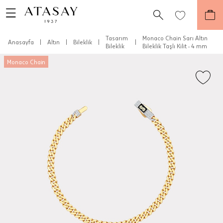
Tasarım
Monaco Chain Sarı Altın
Anasayfa
|
Altın
|
Bileklik
|
|
Bileklik
Bileklik Taşlı Kilit - 4 mm
Monaco Chain
Teslimat