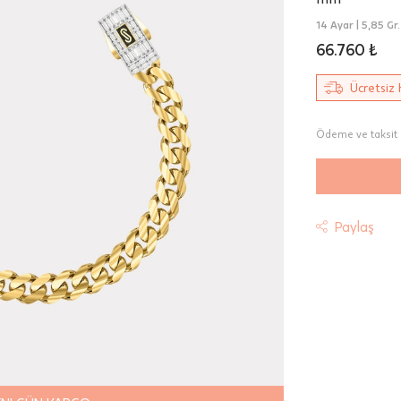
14 Ayar |
5,85 Gr.
66.760 ₺
Ücretsiz 
Ödeme ve taksit 
Paylaş
t
riniz "HepsiJet Kargo" ile ücretsiz ve sigortalı olarak
mektedir.
 Teslimat: Motor Kurye seçimi yapılan siparişler hafta içi 08:
sında verilen siparişler için geçerlidir. Teslimat; sipariş verile