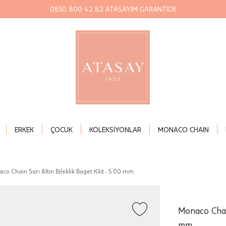
0850 800 42 82 ATASAYIM GARANTİDE
ERKEK
ÇOCUK
KOLEKSİYONLAR
MONACO CHAIN
co Chain Sarı Altın Bileklik Baget Kilit - 5.00 mm
Monaco Chain
mm