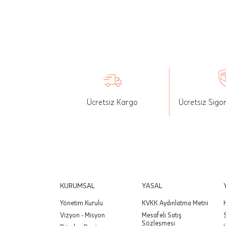
İade: Mü
değişikli
yapılan ü
Siparişin
edebilirs
gönderebi
Ücretsiz Kargo
Ücretsiz Sigo
Önemli:
tutarınd
edilir.
Değişim
yapılmam
Önemli:
KURUMSAL
YASAL
siparişin
Yönetim Kurulu
KVKK Aydınlatma Metni
Vizyon - Misyon
Mesafeli Satış
Sözleşmesi