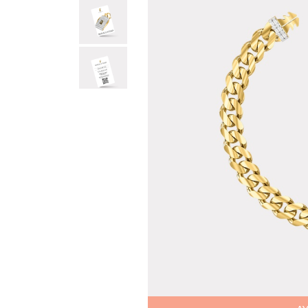
Teslima
Siparişle
gönderil
Aynı Gün
16:00 ara