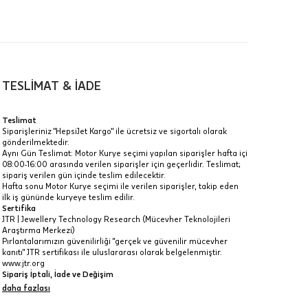
TESLİMAT & İADE
0 mm
a
Teslimat
Siparişleriniz "HepsiJet Kargo" ile ücretsiz ve sigortalı olarak
IT
gönderilmektedir.
Aynı Gün Teslimat: Motor Kurye seçimi yapılan siparişler hafta içi
Taksit Toplamı
R
08:00-16:00 arasında verilen siparişler için geçerlidir. Teslimat;
z.
sipariş verilen gün içinde teslim edilecektir.
66.760 ₺
Hafta sonu Motor Kurye seçimi ile verilen siparişler, takip eden
idir, ancak
ilk iş gününde kuryeye teslim edilir.
Sertifika
66.760 ₺
JTR | Jewellery Technology Research (Mücevher Teknolojileri
Araştırma Merkezi)
66.760 ₺
Pırlantalarımızın güvenilirliği "gerçek ve güvenilir mücevher
kanıtı" JTR sertifikası ile uluslararası olarak belgelenmiştir.
 veya
www.jtr.org
i
Sipariş İptali, İade ve Değişim
İptal: Kargoya verilmeyen veya faturası oluşmayan siparişlerinizi
daha fazlası
iptal edebilirsiniz. Müşterinin özel istek ve talepleri
doğrultusunda üretilen veya değişiklik ya da eklemeler yapılarak