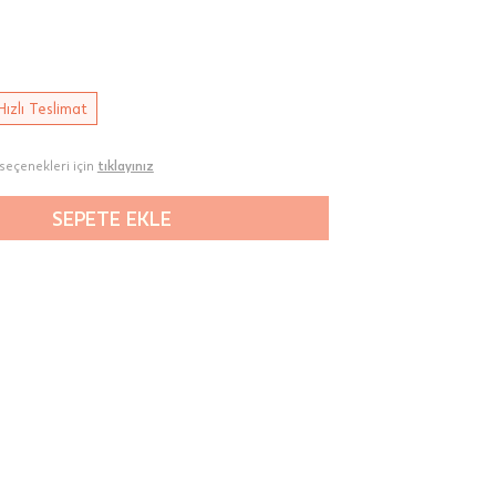
Hızlı Teslimat
seçenekleri için
tıklayınız
SEPETE EKLE
00-
n gün