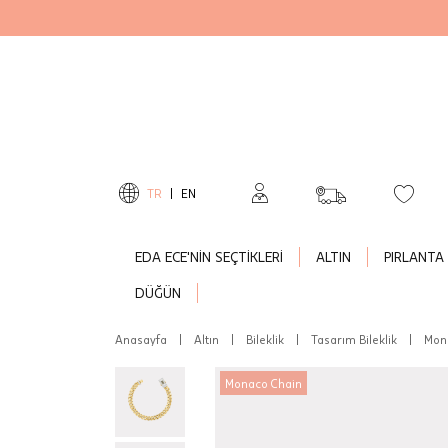
TR
|
EN
EDA ECE'NİN SEÇTİKLERİ
ALTIN
PIRLANTA
DÜĞÜN
Anasayfa
|
Altın
|
Bileklik
|
Tasarım Bileklik
|
Mona
Monaco Chain