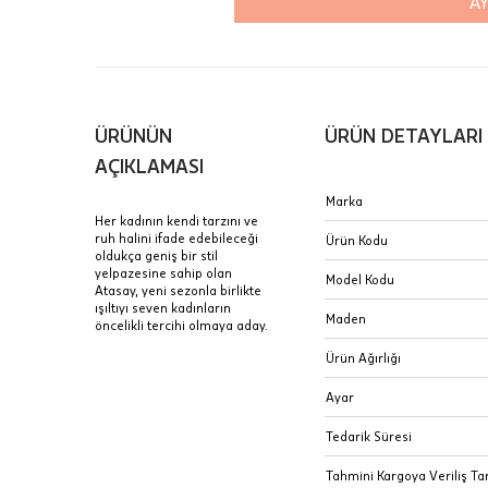
AY
içinde te
Hafta son
Taksit Tablosu
gününde 
Fiyat bilgisi 
ÜRÜNÜN
ÜRÜN DETAYLARI
Sertifik
Mağaza
AÇIKLAMASI
JTR | Je
Marka
Ad Soyad
Merkezi)
Seçiniz.
Her kadının kendi tarzını ve
ruh halini ifade edebileceği
Ürün Kodu
Taksit
oldukça geniş bir stil
Pırlantal
B
yelpazesine sahip olan
E-Posta Adresi
Model Kodu
sertifika
Atasay, yeni sezonla birlikte
Tek Çekim
Stoklar çok h
ışıltıyı seven kadınların
uzun süre or
Maden
öncelikli tercihi olmaya aday.
Sipariş 
2 Taksit
Ürün Ağırlığı
3 Taksit
İptal: K
Ayar
edebilirs
değişikli
Tedarik Süresi
seçilen ü
Tahmini Kargoya Veriliş Tar