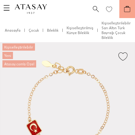
Kişiselleştirilebilir
Kişiselleştirilmiş
Sarı Altın Türk
Anasayfa
|
Çocuk
|
Bileklik
|
|
Künye Bileklik
Bayrağı Çocuk
Bileklik
Kişiselleştirilebilir
Yeni
Atasay.com'a Özel