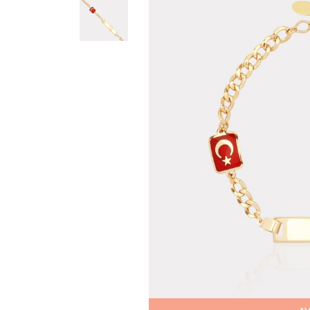
Teslima
Siparişle
gönderil
Aynı Gün
16:00 ara