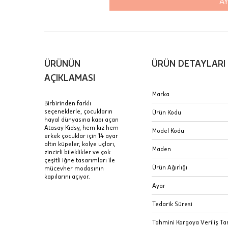
AY
içinde te
Hafta son
Taksit Tablosu
gününde 
Fiyat bilgisi 
ÜRÜNÜN
ÜRÜN DETAYLARI
Sertifik
Mağaza
AÇIKLAMASI
JTR | Je
Marka
Ad Soyad
Merkezi)
Seçiniz.
Birbirinden farklı
seçeneklerle, çocukların
Ürün Kodu
Taksit
hayal dünyasına kapı açan
Pırlantal
B
Atasay Kidsy, hem kız hem
E-Posta Adresi
Model Kodu
sertifika
erkek çocuklar için 14 ayar
Tek Çekim
Stoklar çok h
altın küpeler, kolye uçları,
uzun süre or
Maden
zincirli bileklikler ve çok
Sipariş 
2 Taksit
çeşitli iğne tasarımları ile
Ürün Ağırlığı
mücevher modasının
3 Taksit
kapılarını açıyor.
İptal: K
Ayar
edebilirs
değişikli
Tedarik Süresi
seçilen ü
Tahmini Kargoya Veriliş Tar