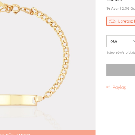
14 Ayar |
2,06 Gr.
Ücretsiz 
Ölçü
Talep etmiş olduğun
Paylaş
t
riniz "HepsiJet Kargo" ile ücretsiz ve sigortalı olarak
mektedir.
 Teslimat: Motor Kurye seçimi yapılan siparişler hafta içi 08:
sında verilen siparişler için geçerlidir. Teslimat; sipariş verile