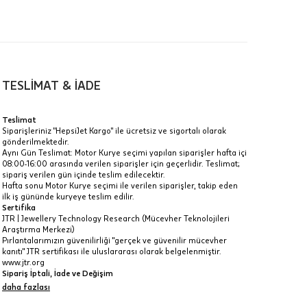
TESLİMAT & İADE
lik
a
Teslimat
Siparişleriniz "HepsiJet Kargo" ile ücretsiz ve sigortalı olarak
IT
gönderilmektedir.
Aynı Gün Teslimat: Motor Kurye seçimi yapılan siparişler hafta içi
Taksit Toplamı
R
08:00-16:00 arasında verilen siparişler için geçerlidir. Teslimat;
z.
sipariş verilen gün içinde teslim edilecektir.
22.045 ₺
Hafta sonu Motor Kurye seçimi ile verilen siparişler, takip eden
idir, ancak
ilk iş gününde kuryeye teslim edilir.
Sertifika
22.045 ₺
JTR | Jewellery Technology Research (Mücevher Teknolojileri
Araştırma Merkezi)
22.045 ₺
Pırlantalarımızın güvenilirliği "gerçek ve güvenilir mücevher
kanıtı" JTR sertifikası ile uluslararası olarak belgelenmiştir.
 veya
www.jtr.org
i
Sipariş İptali, İade ve Değişim
İptal: Kargoya verilmeyen veya faturası oluşmayan siparişlerinizi
daha fazlası
iptal edebilirsiniz. Müşterinin özel istek ve talepleri
doğrultusunda üretilen veya değişiklik ya da eklemeler yapılarak