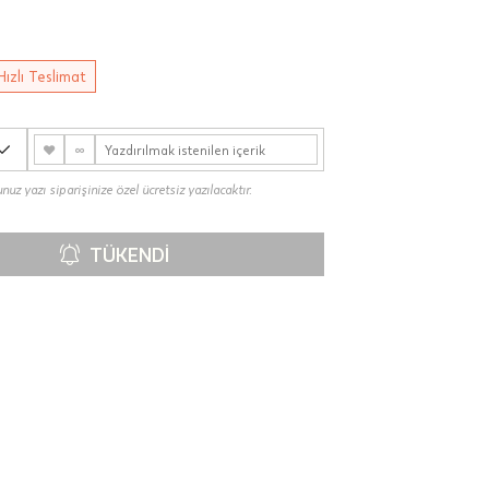
Hızlı Teslimat
♥
∞
uz yazı siparişinize özel ücretsiz yazılacaktır.
TÜKENDI
00-
n gün