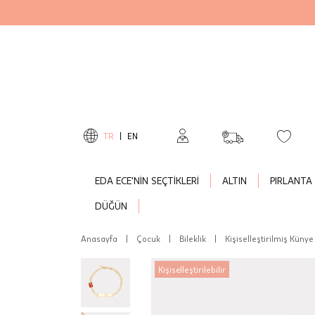
TR
|
EN
EDA ECE'NİN SEÇTİKLERİ
ALTIN
PIRLANTA
DÜĞÜN
Anasayfa
|
Çocuk
|
Bileklik
|
Kişiselleştirilmiş Künye 
Kişiselleştirilebilir