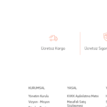
İade: Mü
değişikli
yapılan ü
Siparişin
edebilirs
gönderebi
Ücretsiz Kargo
Ücretsiz Sigo
Önemli:
tutarınd
edilir.
Değişim
yapılmam
Önemli:
KURUMSAL
YASAL
siparişin
Yönetim Kurulu
KVKK Aydınlatma Metni
Vizyon - Misyon
Mesafeli Satış
Sözleşmesi