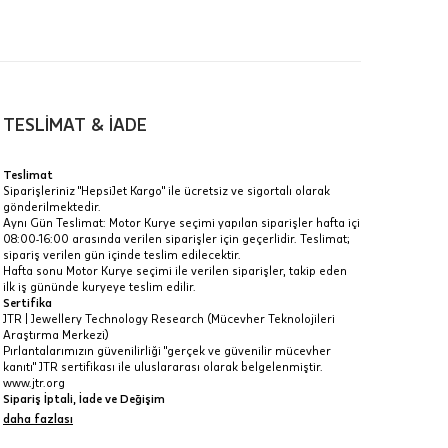
00-
n gün
TESLİMAT & İADE
Teslimat
klik
Siparişleriniz "HepsiJet Kargo" ile ücretsiz ve sigortalı olarak
gönderilmektedir.
a
Aynı Gün Teslimat: Motor Kurye seçimi yapılan siparişler hafta içi
08:00-16:00 arasında verilen siparişler için geçerlidir. Teslimat;
IT
sipariş verilen gün içinde teslim edilecektir.
Hafta sonu Motor Kurye seçimi ile verilen siparişler, takip eden
Taksit Toplamı
R
z.
ilk iş gününde kuryeye teslim edilir.
Sertifika
16.775 ₺
idir, ancak
JTR | Jewellery Technology Research (Mücevher Teknolojileri
Araştırma Merkezi)
Pırlantalarımızın güvenilirliği "gerçek ve güvenilir mücevher
16.775 ₺
kanıtı" JTR sertifikası ile uluslararası olarak belgelenmiştir.
www.jtr.org
16.775 ₺
Sipariş İptali, İade ve Değişim
İptal: Kargoya verilmeyen veya faturası oluşmayan siparişlerinizi
daha fazlası
 veya
iptal edebilirsiniz. Müşterinin özel istek ve talepleri
i
doğrultusunda üretilen veya değişiklik ya da eklemeler yapılarak