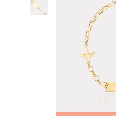
Teslima
Siparişle
gönderil