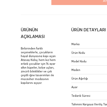
AY
Aynı Gün
16:00 ara
içinde te
Hafta son
Taksit Tablosu
ÜRÜNÜN
ÜRÜN DETAYLARI
gününde 
Fiyat bilgisi 
AÇIKLAMASI
Sertifik
Mağaza
Marka
Birbirinden farklı
JTR | Je
seçeneklerle, çocukların
Ürün Kodu
Ad Soyad
hayal dünyasına kapı açan
Merkezi)
Seçiniz.
Atasay Kidsy, hem kız hem
Model Kodu
erkek çocuklar için 14 ayar
Taksit
altın küpeler, kolye uçları,
Pırlantal
B
Maden
zincirli bileklikler ve çok
E-Posta Adresi
sertifika
çeşitli iğne tasarımları ile
Tek Çekim
Stoklar çok h
Ürün Ağırlığı
mücevher modasının
uzun süre or
kapılarını açıyor.
Sipariş 
2 Taksit
Ayar
3 Taksit
İptal: K
Tedarik Süresi
edebilirs
Tahmini Kargoya Veriliş Tar
değişikli