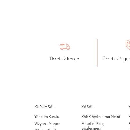
seçilen ü
İade: Mü
değişikli
yapılan ü
Siparişin
edebilirs
Ücretsiz Kargo
Ücretsiz Sigo
gönderebi
Önemli:
tutarınd
edilir.
Değişim
yapılmam
KURUMSAL
YASAL
Yönetim Kurulu
KVKK Aydınlatma Metni
Önemli:
Vizyon - Misyon
Mesafeli Satış
siparişin
Sözleşmesi