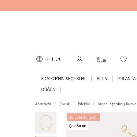
TR
|
EN
EDA ECE'NİN SEÇTİKLERİ
ALTIN
PIRLANTA
DÜĞÜN
Anasayfa
|
Çocuk
|
Bileklik
|
Kişiselleştirilmiş Künye 
Kişiselleştirilebilir
Çok Satan