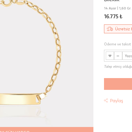
14 Ayar |
1,60 Gr.
16.775 ₺
Ücretsiz 
Ödeme ve taksit 
♥
∞
Talep etmiş olduğun
Paylaş
t
riniz "HepsiJet Kargo" ile ücretsiz ve sigortalı olarak
mektedir.