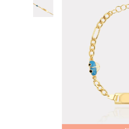
Teslima
Siparişle
gönderil