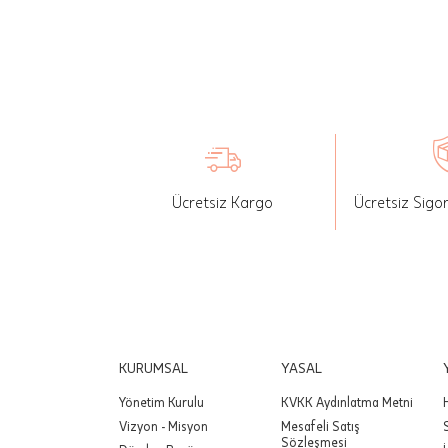
seçilen ü
İade: Mü
değişikli
yapılan ü
Siparişin
edebilirs
Ücretsiz Kargo
Ücretsiz Sigo
gönderebi
Önemli:
tutarınd
edilir.
Değişim
yapılmam
KURUMSAL
YASAL
Yönetim Kurulu
KVKK Aydınlatma Metni
Önemli:
Vizyon - Misyon
Mesafeli Satış
siparişin
Sözleşmesi