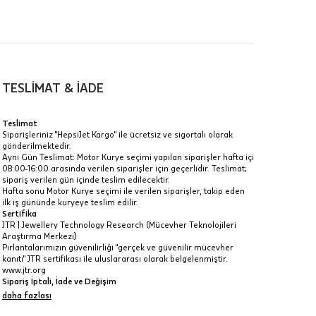
00-
n gün
TESLİMAT & İADE
Künye
Teslimat
Siparişleriniz "HepsiJet Kargo" ile ücretsiz ve sigortalı olarak
gönderilmektedir.
a
Aynı Gün Teslimat: Motor Kurye seçimi yapılan siparişler hafta içi
08:00-16:00 arasında verilen siparişler için geçerlidir. Teslimat;
sipariş verilen gün içinde teslim edilecektir.
IT
Hafta sonu Motor Kurye seçimi ile verilen siparişler, takip eden
Taksit Toplamı
R
z.
ilk iş gününde kuryeye teslim edilir.
Sertifika
15.955 ₺
JTR | Jewellery Technology Research (Mücevher Teknolojileri
Araştırma Merkezi)
idir, ancak
Pırlantalarımızın güvenilirliği "gerçek ve güvenilir mücevher
15.955 ₺
kanıtı" JTR sertifikası ile uluslararası olarak belgelenmiştir.
www.jtr.org
15.955 ₺
Sipariş İptali, İade ve Değişim
İptal: Kargoya verilmeyen veya faturası oluşmayan siparişlerinizi
daha fazlası
 veya
iptal edebilirsiniz. Müşterinin özel istek ve talepleri
i
doğrultusunda üretilen veya değişiklik ya da eklemeler yapılarak