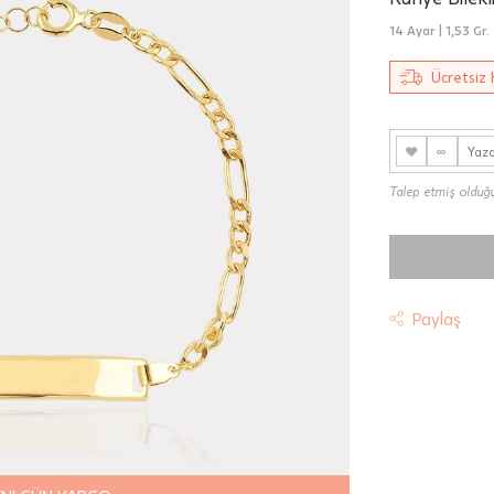
14 Ayar |
1,53 Gr.
Ücretsiz 
♥
∞
Talep etmiş olduğun
Paylaş
t
riniz "HepsiJet Kargo" ile ücretsiz ve sigortalı olarak
mektedir.