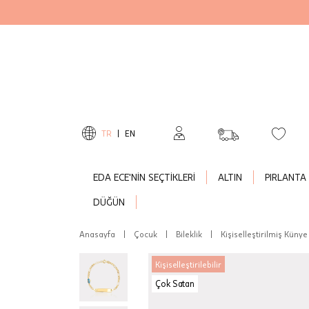
TR
|
EN
EDA ECE'NİN SEÇTİKLERİ
ALTIN
PIRLANTA
DÜĞÜN
Anasayfa
|
Çocuk
|
Bileklik
|
Kişiselleştirilmiş Künye 
Kişiselleştirilebilir
Çok Satan