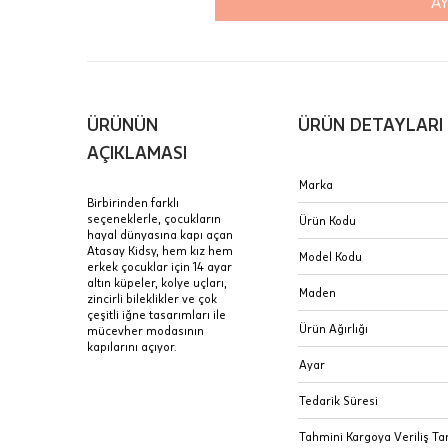
AY
Aynı Gün
16:00 ara
içinde te
Hafta son
Taksit Tablosu
ÜRÜNÜN
ÜRÜN DETAYLARI
gününde 
Fiyat bilgisi 
AÇIKLAMASI
Mağaza
Sertifik
Marka
Birbirinden farklı
Bileklik
JTR | Je
seçeneklerle, çocukların
Ürün Kodu
Ad Soyad
hayal dünyasına kapı açan
Merkezi)
Atasay Kidsy, hem kız hem
Model Kodu
Seçiniz.
erkek çocuklar için 14 ayar
Taksit
altın küpeler, kolye uçları,
Pırlantal
B
Maden
zincirli bileklikler ve çok
E-Posta Adresi
sertifika
çeşitli iğne tasarımları ile
Tek Çekim
Ürün Ağırlığı
mücevher modasının
Stoklar çok h
kapılarını açıyor.
Sipariş 
2 Taksit
uzun süre or
Ayar
3 Taksit
İptal: K
Tedarik Süresi
edebilirs
Tahmini Kargoya Veriliş Tar
değişikli