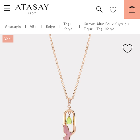
Taşlı
Kırmızı Altın Balık Kuyruğu
Anasayfa
|
Altın
|
Kolye
|
|
Kolye
Figürlü Taşlı Kolye
Yeni
Teslimat