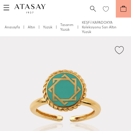
KEŞF-İ KAPADOKYA
Tasarım
Anasayfa
|
Altın
|
Yüzük
|
|
Koleksiyonu Sarı Altın
Yüzük
Yüzük