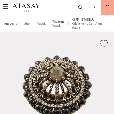
KEŞF-İ İSTANBUL
Tasarım
Anasayfa
|
Altın
|
Yüzük
|
|
Koleksiyonu Sarı Altın
Yüzük
Yüzük